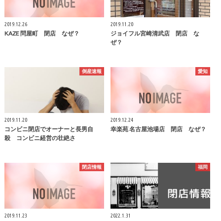
2019.12.26
2019.11.20
KAZE 問屋町 閉店 なぜ？
ジョイフル宮崎清武店 閉店 な
ぜ？
倒産速報
愛知
2019.11.20
2019.12.24
コンビニ閉店でオーナーと長男自
幸楽苑 名古屋池場店 閉店 なぜ？
殺 コンビニ経営の壮絶さ
閉店情報
福岡
2019.11.23
2022.1.31