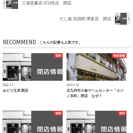
三省堂書店 ICU売店 閉店
だし処 兵四郎 博多店 閉店
RECOMMEND
こちらの記事も人気です。
福岡
倒産速報
2022.2.7
2019.3.16
みどり文具 閉店
北九州市小倉ゲームセンター「カジ
ノ京町」閉店 なぜ？
福岡
福岡