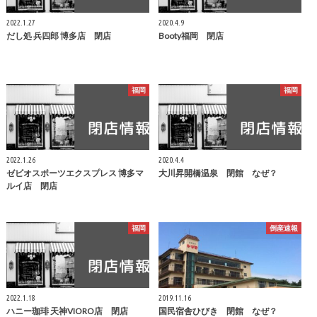
2022.1.27
2020.4.9
だし処 兵四郎 博多店 閉店
Booty福岡 閉店
福岡
福岡
2022.1.26
2020.4.4
ゼビオスポーツエクスプレス 博多マ
大川昇開橋温泉 閉館 なぜ？
ルイ店 閉店
福岡
倒産速報
2022.1.18
2019.11.16
ハニー珈琲 天神VIORO店 閉店
国民宿舎ひびき 閉館 なぜ？