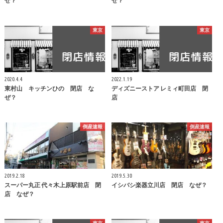
ぜ？
ぜ？
東京
東京
2020.4.4
2022.1.19
東村山 キッチンひの 閉店 な
ディズニーストア レミィ町田店 閉
ぜ？
店
倒産速報
倒産速報
2019.2.18
2019.5.30
スーパー丸正 代々木上原駅前店 閉
イシバシ楽器立川店 閉店 なぜ？
店 なぜ？