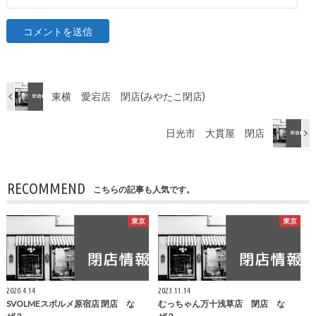
東横 愛宕店 閉店(みやたこ閉店)
日光市 大貫屋 閉店
RECOMMEND
こちらの記事も人気です。
東京
東京
2020.4.14
2023.11.14
SVOLMEスボルメ原宿店 閉店 な
むっちゃん万十浅草店 閉店 な